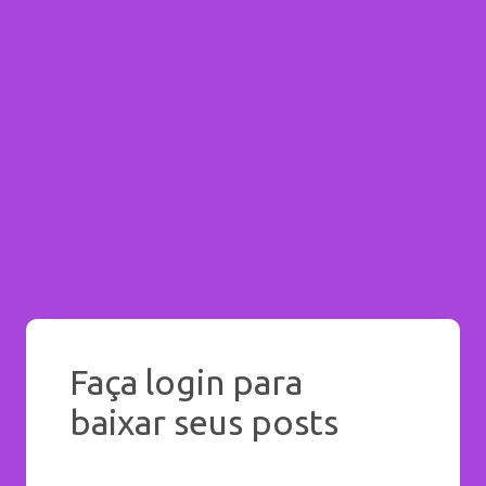
Faça login para
baixar seus posts