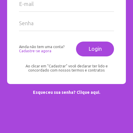
Ainda não tem uma conta?
Login
Cadastre-se agora
Ao clicar em "Cadastrar" você declarar ter lido e
concordado com nossos termos e contratos
Esqueceu sua senha? Clique aqui.